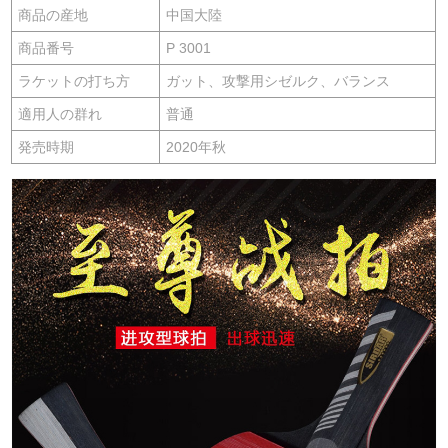
商品の産地
中国大陸
商品番号
P 3001
ラケットの打ち方
ガット、攻撃用シゼルク、バランス
適用人の群れ
普通
発売時期
2020年秋