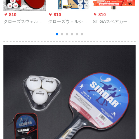
￥ 810
￥ 810
￥ 810
￥
クローズスウェルロ
クローズウェルショ
STIGAスペアカード
ック4星ダブルショッ
ット単撮初心者セイ
ド六星ラクトボール
ト5星六星シングルス
ト4星6星の兵パンを
基板スティッチ6星制
攻撃用シーベルトの
直角にした。4つの星
ラッケト両面テップ
直横撮り両面テートP
を入れて直角に撮り
スカードドシーザー
501;5星/1册セイト/短
取ります。1本はセク
ベース
柄直写13个のボアを
トに+6つのボブを送
プロシュートする。
る。