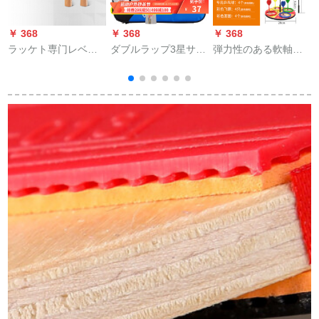
￥ 368
￥ 368
￥ 368
￥
ラッケト専门レベル
ダブルラップ3星サム
弾力性のある軟軸の
の底板の両面にテス
チャックシュート4
卓球のトレニング器
トが付いています。
D-Cダンプショット
の専门のおもちゃん
大人向けのトレーニ
(長柄)シングセト
は蹴ってボアの兵兵
ングリル4星5星正品
のボアを练习してい
セイントの横板で
ますか？卓球のf 12の
す。斜め柄の取り手
ダウツの金を练习し
です。
ます。