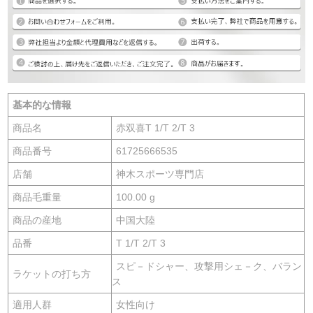
基本的な情報
商品名
赤双喜T 1/T 2/T 3
商品番号
61725666535
店舗
神木スポーツ専門店
商品毛重量
100.00 g
商品の産地
中国大陸
品番
T 1/T 2/T 3
スピ－ドシャー、攻撃用シェ－ク、バラン
ラケットの打ち方
ス
適用人群
女性向け