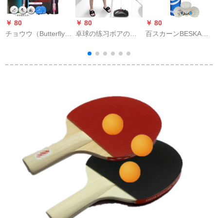
￥ 80
￥ 80
￥ 80
￥
チョウウ（Butterfly）
卓球の练习ボアのト
百スカーンBESKA耐
ラケトサム3星卓球ボ
レーナーニンガーの
打型トレーニングバ
ードの完成品はTBC
弾力性の软轴は自动
ン12个入りBK-20
チョウの王をしたこ
的にシングペの娯楽
とです。単拍の初心
を弾き返します。大
者娯楽は二重の逆ゴ
人向けのフィット器
ムです。三星TBC
具の強化モデルを提
302をたたたたましで
供します。
す。直接に短い柄を
一つつまむ。