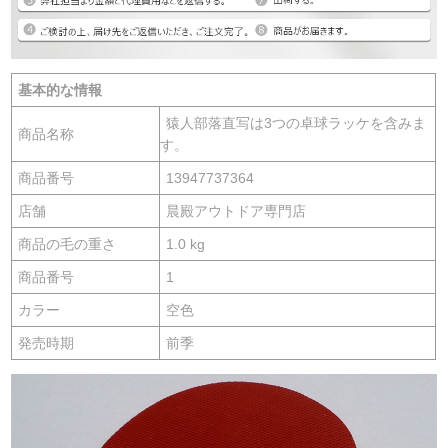
基本的な情報
猿人部落直写は3つの卓球ラッケを含みま
商品名称
す。
商品番号
13947737364
店舗
晨殿アウトドア専門店
商品の毛の重さ
1.0 kg
商品番号
1
カラー
空色
発売時期
前季