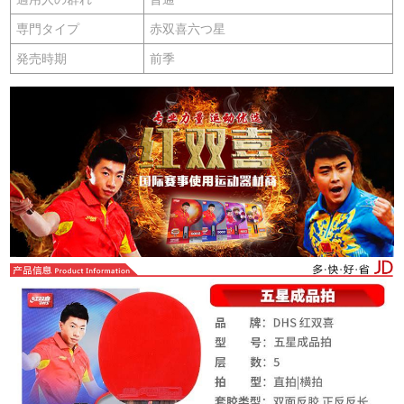
専門タイプ
赤双喜六つ星
発売時期
前季