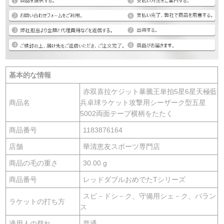
基本的な情報
赤双喜拉ケジット暴騰王単拍5星6星天極藍
商品名
兵卓球ラケット攻撃用シーザーク型五星
5002両面テープ横柄をたたく
商品番号
1183876164
店舗
華清恵友スポーツ専門店
商品の毛の重さ
30.00 g
商品番号
レッドダブルおめでたTシリーズ
スピ－ドシ－ク、守備用シェ－ク、バラン
ラケットの打ち方
ス
適用人の群れ
普通