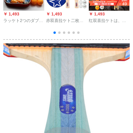
￥ 1,493
￥ 1,493
￥ 1,493
￥
ラッケト2つのダブロ
赤双喜拉ケト二枚の
红双喜拉ケトは、规
ックの完成品を入れ
セバトとピンポーン
格品の中小学校の子
て、学生8160ダブの
ボアの両面テープを
供を撮影して、初心
横撮り+12球+バッキ
二本にします。
者に向けて、くまの
ングを拾う。
逆ゴムムの完成品を
撮影して、1つの星を
入れて、ダブルの逆
ゴムムの単写を撮り
ます。