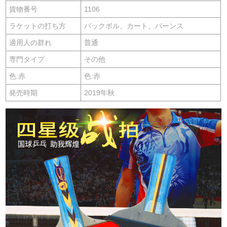
貨物番号
1106
ラケットの打ち方
バックボル、カート、バーンス
適用人の群れ
普通
専門タイプ
その他
色:赤
色:赤
発売時期
2019年秋