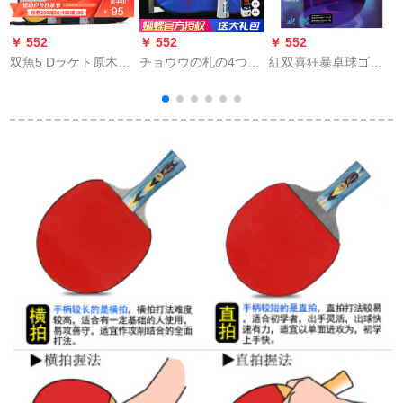
￥ 552
￥ 552
￥ 552
￥
双魚5 Dラケト原木底
チョウウの札の4つの
紅双喜狂暴卓球ゴム
板娯楽楽ダブルセイ
星のラケトTBC
ム3/狂暴2尼奥H 3/普
性
ント
401/402/403卓球ラケ
狂3/狂暴3
ットの4つの星の卓球
の完成品は1つの正逆
ゴムTBC 403-（横に
なった）の长い柄を
た。