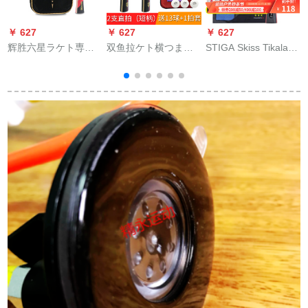
￥ 627
￥ 627
￥ 627
￥
辉胜六星ラケト専门
双鱼拉ケト横つまみ
STIGA Skiss Tikalake
トレーニング両面反
セト初心者学生トラ
はシグマで2つ星3星4
胶鶏手羽木卓球対ppq
イアングル用卓球ラ
星ラケット攻击用シ
ラッケトの长柄を横
ケト2枚のセトK-229
ージェク型三星
タ
にした。
ストレートシュート
BOUNCEストールを
セト
撮影します。