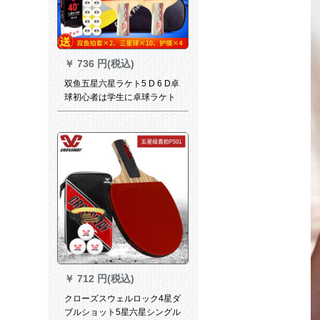
￥
736 円(税込)
双鱼五星六星ラケト5 D 6 D卓
球初心者は学生に卓球ラケト
を练习すること。
￥
712 円(税込)
クローズスウェルロック4星ダ
ブルショット5星六星シングル