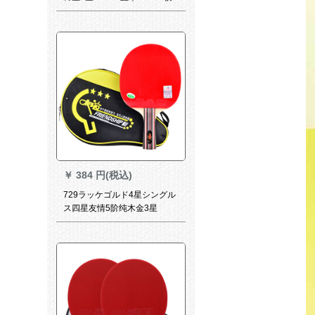
撮ります。二つの写真を撮っ
て、最初にダンス用の制品T
1002长柄を横にすくう。
￥
384 円(税込)
729ラッケゴルド4星シングル
ス四星友情5阶纯木金3星