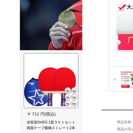
<
￥
712 円(税込)
赤双喜DHES 1星ラケトセット
両面テープ横柄ストレート2本
商品の毛の