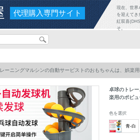
屋
現在、世界
代理購入専門サイト
を迎えてき
紅双喜(D
そ。
レーニングマルシンの自動サービストのおもちゃんは、娯楽用
卓球のトレー
楽用のポピュ
色を選択
青‐白