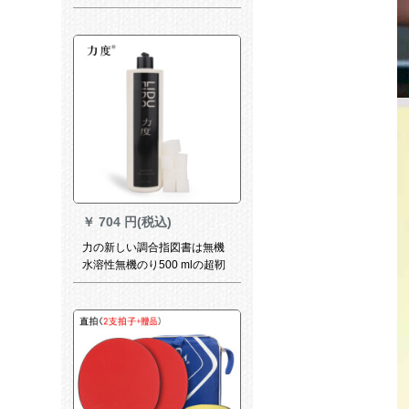
ス攻撃用シーベルトの直横撮
り両面テートP 501;5星/1册セ
イト/短柄直写13个のボアをプ
ロシュートする。
￥
704 円(税込)
力の新しい調合指図書は無機
水溶性無機のり500 mlの超靭
ゴム層500 mlの無機引継ぎ剤
を提示します。