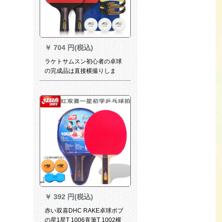
￥
704 円(税込)
ラケトサムスン初心者の卓球
の完成品は直接横撮りしま
す。学生2匹はppqを入れま
す。直接撮ります。二つは三
つのボンバーを支配する。
￥
392 円(税込)
赤い双喜DHC RAKE卓球ボブ
の星1星T 1006直筆T 1002横