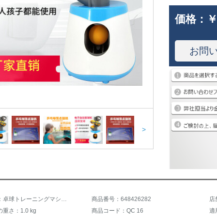
価格：
￥
お問
>
商品名称：卓球トレーニングマシン自動サーブセットおもちゃ向け娯楽携帯緑白
商品番号：648426282
重さ：1.0 kg
商品コード：QC 16
適