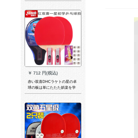
セット
￥
712 円(税込)
赤い双喜DHCラケトの星の卓
球の板は単にたたた娯楽を学
习します。両面のゴムT
1002/1006をたたたたたてて
てから横に摘んでセツの卓球
の星を付けます。