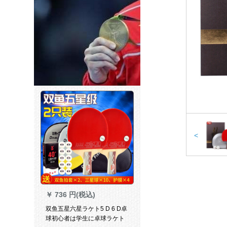
<
￥
736 円(税込)
双鱼五星六星ラケト5 D 6 D卓
球初心者は学生に卓球ラケト