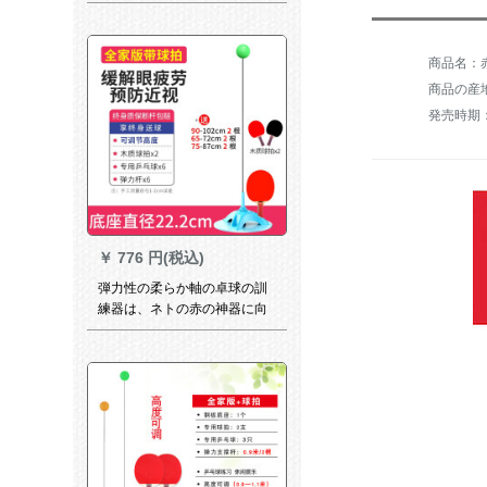
を练习すること。
商品名：赤
商品の産
発売時期
￥
776 円(税込)
弾力性の柔らか軸の卓球の訓
練器は、ネトの赤の神器に向
かって、兵士のボアルールの
専門門を調節することができ
ます。练习してから、カラケ
トを弾きます。