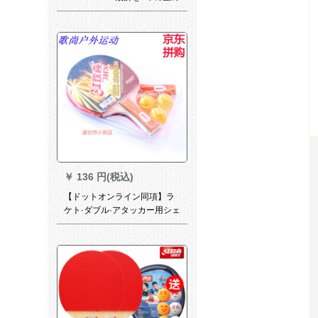
卓球の完成品の双反ゴムのラ
ッピングを単に1つの正逆ゴム
TBC 403-（直撃）の短い柄を
した。
￥
136 円(税込)
【ドットオンライン同項】ラ
ケト·ダブル·アタッカー用シェ
型初心者学生用娯楽兵卓球ラ
ケトの横撮りスト2冊で3009
ラットを入れます。