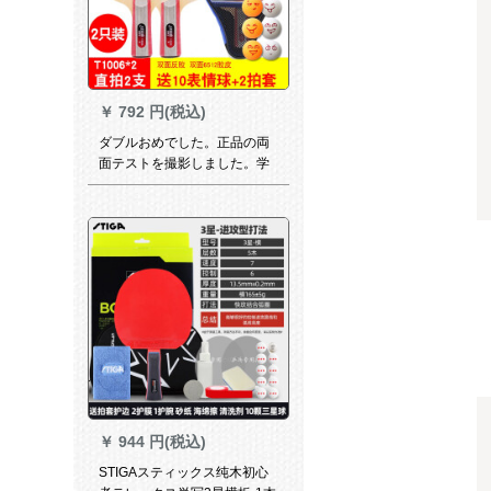
￥
792 円(税込)
ダブルおめでした。正品の両
面テストを撮影しました。学
生は试合で専门星をトレニン
グします。卓球は2つのセクト
を作ります。T 1006*2は10ボ
ボールをプロにします。
￥
944 円(税込)
STIGAスティックス纯木初心