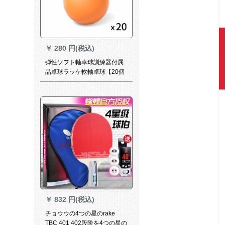
￥
280 円(税込)
弾性ソフト軸卓球訓練器付属
品卓球ラッケ軟軸卓球【20個
入り】
￥
832 円(税込)
チョウウの4つの星のrake
TBC 401 402段阶を4つの星の