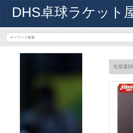
DHS卓球ラケット
红双喜D