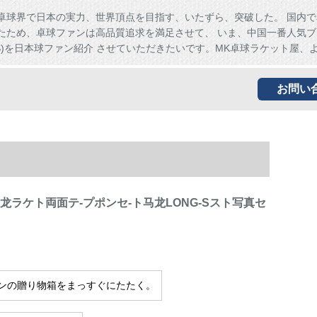
卓球界で日本の実力、世界頂点を目指す、いたずら、突破した。 国内で
たため、卓球ファンは高品質追求を満足させて、 いま、中国一番人気ブ
HS)を日本球ファン紹介 させていただきたいです。MK卓球ラケット屋、
お問い
龙ラケト両面テ-プポンセ-ト马龙LONG-Sスト写真セ
ンの贈り物箱をまっすぐにたたく。