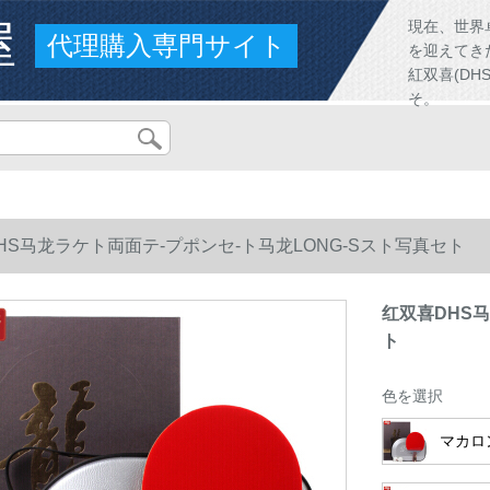
屋
現在、世界
代理購入専門サイト
を迎えてき
紅双喜(D
そ。
HS马龙ラケト両面テ-プポンセ-ト马龙LONG-Sスト写真セト
红双喜DHS马
ト
色を選択
マカロ