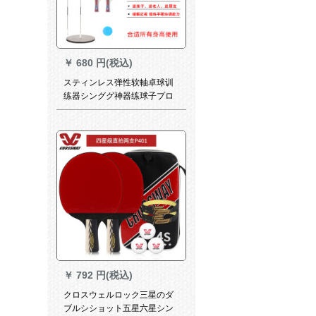
￥
680 円(税込)
スティンレス弹性软軸卓球训
练器シンググ神器练球子プロ
シュート家族乐享楽版
￥
792 円(税込)
クロスウェルロック三星のダ
ブルシショット五星六星シン