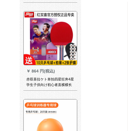
グルス攻撃用シーベルトの直
横撮り両面テートP 401;4星/2
本セイト/短柄直筆13本のボア
をプロシュートします。
￥
864 円(税込)
赤双喜拉ケト単拍四星狂奔4星
学生子供向け初心者直横横长
ゴム兵パン完成品拍R 4003横
拍（両面长逆ゴム）送10球
+セット+2膜