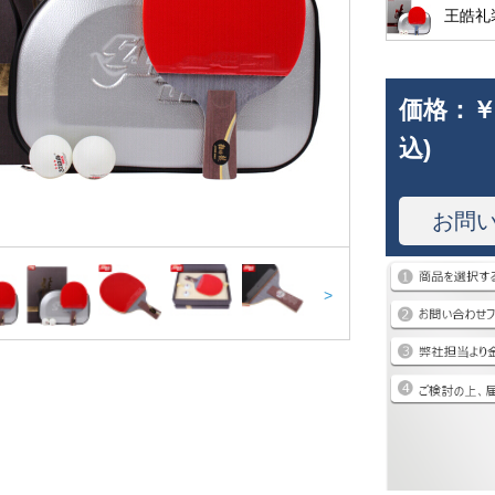
王皓礼
価格：
￥
込)
お問
>