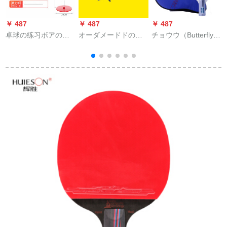
￥ 487
￥ 487
￥ 487
￥
卓球の练习ボアのト
オーダメードドの
チョウウ（Butterfly）
レーナーニンガーの
logoピンポンバーの
ラケト4星3星の完成
弾力性の软軸は自动
テーフルの折りたみ
品は単写のセムスの4
的に帰ってきてシン
普通型＝普通管+普通
星の初学のTB-433の
グペーアの娯楽を弾
布
直接撮影/短い取り手
きます。大人向けの
（逆ゴム/正ゴム）を
フィット器具の標準
くれたプレゼントし
項(65 cmのソフト軸
ます。
*1)にラッケトを持ち
ます。