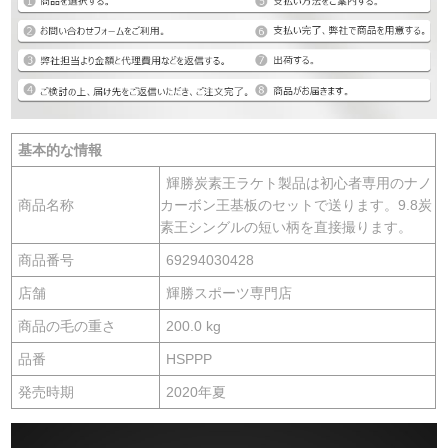
基本的な情報
輝勝炭素王ラケト製品は初心者専用のナノ
商品名称
カーボン王基板のセットで送ります。9.8炭
素王シングルの短い柄を直接撮ります。
商品番号
69294030428
店舗
輝勝スポーツ専門店
商品の毛の重さ
200.0 kg
品番
HSPPP
発売時期
2020年夏