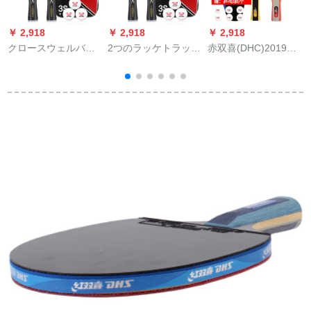
￥ 2,918
￥ 2,918
￥ 2,918
￥
クロースウェルバッ
2つのラッケトラック
赤双喜(DHC)2019新
ク三星初心者横撮り
ウェルの3つ星の完成
品T型ラケト対星ラケ
四星プロ攻防型両面
品の卓球を装着して
ト横撮りT 1002+T
テープを学生に向け
います。学生の初心
1006
てテーリングリング
者が横撮りします。
リングリングしてみ
新しいサムスンで
ました。
す。横撮り2本です。
3つの卓球と2つのサ
イドキャバがありま
す。