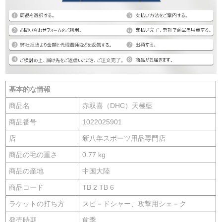
基本的な情報
商品名
赤双喜（DHC）天極藍
商品番号
1022025901
店
新八年スポーツ用品専門店
商品の毛の重さ
0.77 kg
商品の産地
中国大陸
商品コード
TB 2 TB 6
ラケットの打ち方
スピ－ドシャー、攻撃用シェ－ク
発売時期
前季