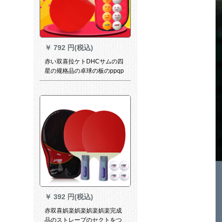
￥
792 円(税込)
赤い双喜拉ケトDHCサムの四
星の规格品の卓球の板のppqp
は最初に试して合わせます。
￥
392 円(税込)
赤双喜娯楽娯楽娯楽娯楽完成
品のストレープのセクトをつ