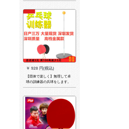
￥
928 円(税込)
【団体で楽しく】無理して卓
球の訓練器の兵球をします。
家で近視防止科学技術を支援
します。室内の外で视力が高
い金属に立って、ラットのセ
クトがあります。