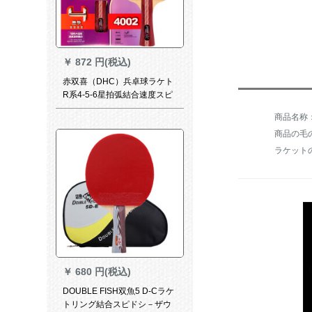
￥
872 円(税込)
赤双喜（DHC）兵卓球ラケト
R系4-5-6星拍弧結合速度スピ
リット·ドナ·ク7階純木総合攻
防R 4002枚/四星横撮り/双反
商品の毛の
膠
ラケット
￥
680 円(税込)
DOUBLE FISH双魚5 D-Cラケ
トリング結合スピドシ－ザウ