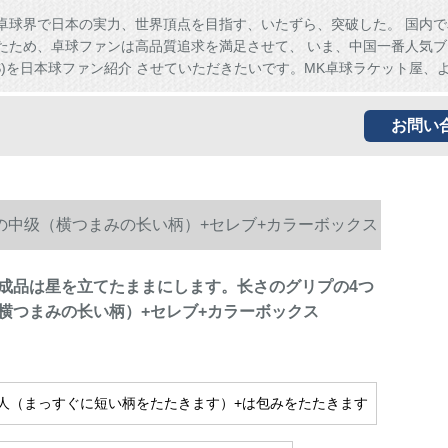
卓球界で日本の実力、世界頂点を目指す、いたずら、突破した。 国内で
たため、卓球ファンは高品質追求を満足させて、 いま、中国一番人気ブ
HS)を日本球ファン紹介 させていただきたいです。MK卓球ラケット屋、
お問い
の中级（横つまみの长い柄）+セレブ+カラーボックス
成品は星を立てたままにします。长さのグリプの4つ
横つまみの长い柄）+セレブ+カラーボックス
人（まっすぐに短い柄をたたきます）+は包みをたたきます