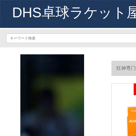
DHS卓球ラケット
狂神専门