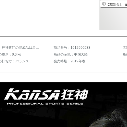
商品名称：狂神専門の完成品は星をたたいてまっすぐにたたいて柄のppラッケの4つの星の中級（横で柄をたたきます）+をたたいてセット+カラーボックスをかぶせます
商品番号：1612996533
店
重さ：0.6 kg
商品の産地：中国大陸
商
の打ち方：バランス
発売時期：2019年春