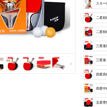
スター
二星初
二星初
三星進
三星進
>
四星高
四星中
五星専