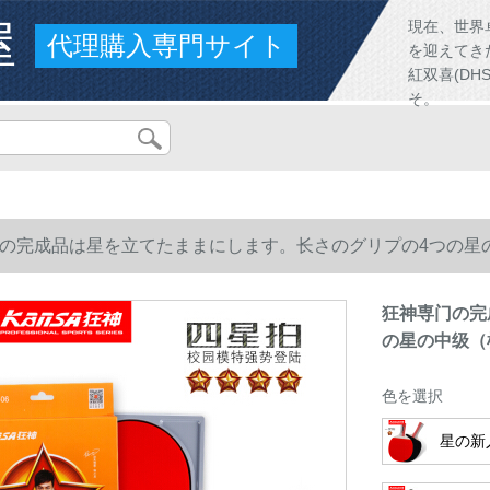
屋
現在、世界
代理購入専門サイト
を迎えてき
紅双喜(D
そ。
の完成品は星を立てたままにします。长さのグリプの4つの星
狂神専门の完
の星の中级（
色を選択
星の新