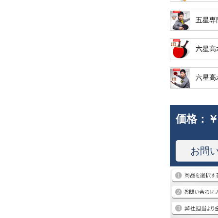
五星専
六星高
六星高
価格：
￥
お問