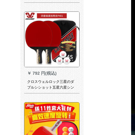
プ形直板2冊（2つのボブを送
る）
￥
792 円(税込)
クロスウェルロック三星のダ
ブルシショット五星六星シン
グルス攻撃用シーベルトの直
横撮り両面テートP 401;4星/2
本セイト/短柄直筆13本のボア
をプロシュートします。