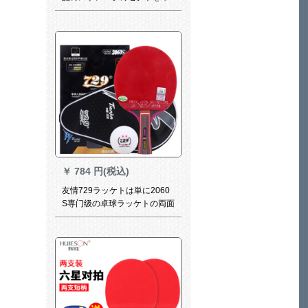
まんで、柄のゴムを直接にし
た、アマチの入門娯楽のセク
トを直にします。
￥
784 円(税込)
友情729ラッケトは単に2060
S専门级の卓球ラッケトの両面
の逆ゴムY 2060 Sグリップを
したものです。