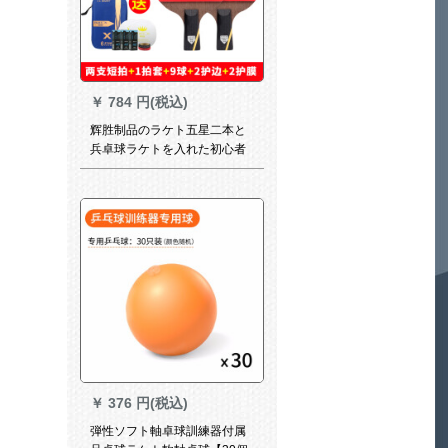
￥
784 円(税込)
辉胜制品のラケト五星二本と
兵卓球ラケトを入れた初心者
の兵浜卓球ラッケトを二枚立
てて6星をプロシュートしま
す。
￥
376 円(税込)
弾性ソフト軸卓球訓練器付属