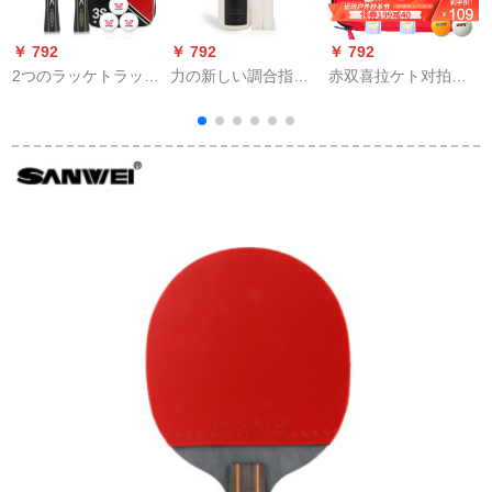
￥ 792
￥ 792
￥ 792
￥
2つのラッケトラック
力の新しい調合指図
赤双喜拉ケト对拍子
ウェルの3つ星の完成
書は無機水溶性無機
供向け学生完成品拍
品の卓球を装着して
のり500 mlの超靭ゴ
两面反胶2星2206直
p
います。学生の初心
ム層500 mlの無機引
拍2冊（セト+10球送
者が横撮りします。
継ぎ剤を提示しま
り）
新しいサムスンで
す。
す。横撮り2本です。
3つの卓球と2つのサ
イドキャバがありま
す。