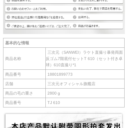
基本的な情報
三次元（SANWEI）ラケト直撮り暴発両面
商品名称
反ゴム7階底付セットT 610（セット付き卓
球）610直撮り*1
商品番号
18801899773
店舗
三次元オフィシャル旗艦店
商品の毛の重さ
2800 g
商品番号
TJ 610