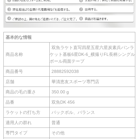
基本的な情報
双魚ラケト直写四星五星六星炭素兵パンラ
商品名称
ケット基板6星DK-6_横撮りFL長柄シングル
ボール両面テープ
商品番号
28882592038
店舗
華清恵友スポーツ専門店
商品の毛の重さ
350.00 g
品番
双魚DK 456
ラケットの打ち方
バックボル、バランス
適用人の群れ
普通
専門タイプ
その他