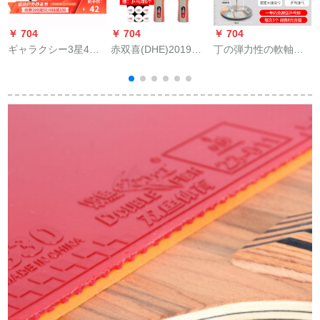
￥ 704
￥ 704
￥ 704
￥
ギャラクシー3星4星
赤双喜(DHE)2019新
丁の弾力性の軟軸の
アンパンロック2面テ
品T型ラッケト
卓球の訓練器の兵
ィップ04 B 04 D 4つ
は、ネットの赤い神
星直球短柄シングル
の器を訓練してか
ス
ら、供給します。近
視防止の室内のおも
ちゃんの家庭用【ス
タレンレス】大きな
口のサーの高さは家
族の金を調節するこ
とです。