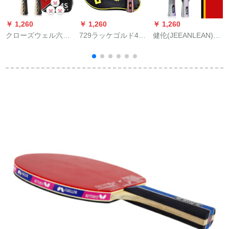
￥ 1,260
￥ 1,260
￥ 1,260
￥
クローズウェル六星
729ラッケゴルド4星
健伦(JEEANLEAN)ラ
ラケトレギュラーク
シングルス四星友情5
イケト横両面テープ
ラス1只兵用卓球セン
阶纯木金3星
(debrul life)基础版
ス401 4星ラケト2本