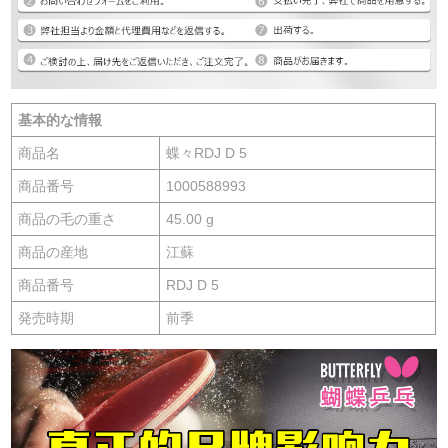
基本的な情報
商品名
蝶々RDJ D 5
商品番号
1000588993
商品の毛の重さ
45.00 g
商品の産地
江蘇
商品番号
RDJ D 5
発売時期
前季