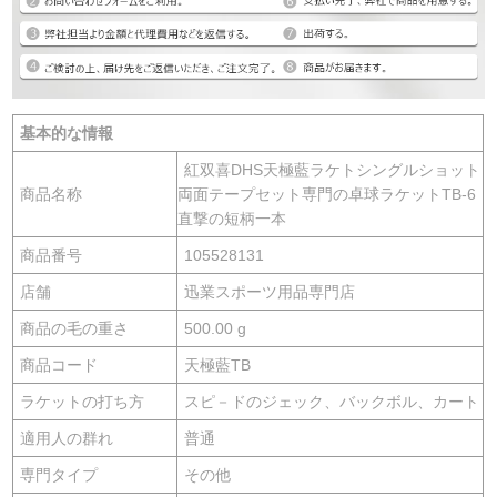
基本的な情報
紅双喜DHS天極藍ラケトシングルショット
商品名称
両面テープセット専門の卓球ラケットTB-6
直撃の短柄一本
商品番号
105528131
店舗
迅業スポーツ用品専門店
商品の毛の重さ
500.00 g
商品コード
天極藍TB
ラケットの打ち方
スピ－ドのジェック、バックボル、カート
適用人の群れ
普通
専門タイプ
その他