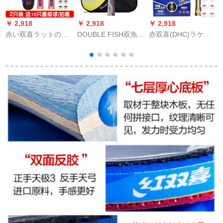
￥ 2,918
￥ 2,918
￥ 2,918
￥
赤い双喜ラットのツ
DOUBLE FISH双魚5
赤双喜(DHC)ラケト
ッコミ2つは初学の小
D-Cラケトリング結合
横撮り両面长逆ゴムT
学校の子供を入れ
スピドシ－ザウプ形
3003シンセは10个の
て、一つの星の卓球
直板2冊（2つのボブ
卓球ボアをプロシュ
の完成品にしておい
を送る）
ートする。
て、1つの星の短い柄
の
をそのまま送った。