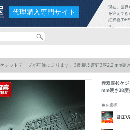
屋
現在、世界
代理購入専門サイト
を迎えてき
紅双喜(D
そ。
ケジットテープが狂暴に走ります。3反膠皮普狂3厚2.2 mm硬
赤双喜拉ケジ
mm硬さ38
色を選択
普狂3厚