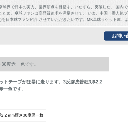
卓球界で日本の実力、世界頂点を目指す、いたずら、突破した。 国内で
たため、卓球ファンは高品質追求を満足させて、 いま、中国一番人気ブ
HS)を日本球ファン紹介 させていただきたいです。MK卓球ラケット屋、
お問い
さ38度赤一色です。
ットテープが狂暴に走ります。3反膠皮普狂3厚2.2
度赤一色です。
2.2 mm硬さ38度黒一枚