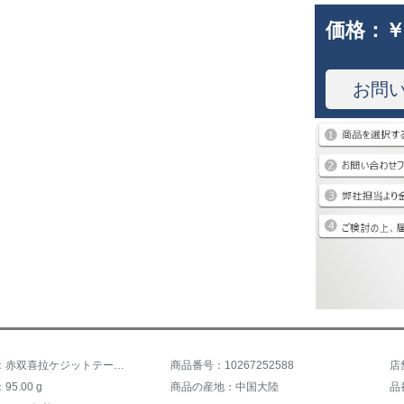
価格：
￥
お問
商品名称：赤双喜拉ケジットテープが狂暴に走ります。3反膠皮普狂3厚2.2 mm硬さ38度赤一枚
商品番号：10267252588
店
5.00 g
商品の産地：中国大陸
品