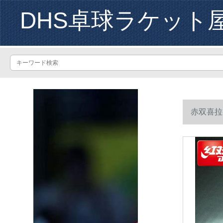
DHS卓球ラケット
赤双喜拉