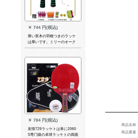
￥
744 円(税込)
厚い実木の羽根つきのラッケ
は厚いです。ミリーのオーク
の表面の三毛のラケトは赤い
です。
￥
784 円(税込)
友情729ラッケトは単に2060
商品重量：9
S専门级の卓球ラッケトの両面