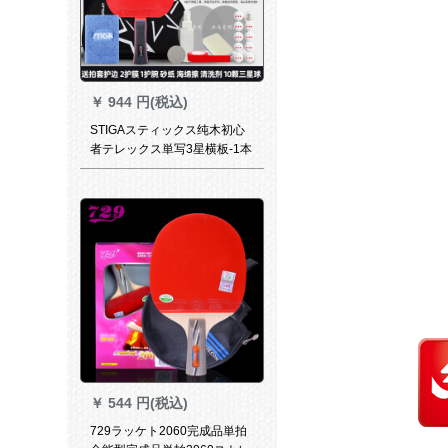
￥
944 円(税込)
STIGAスティックス纯木初心
者テレックス単写3星横板-1本
￥
544 円(税込)
729ラッケト2060完成品単拍