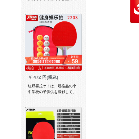
動球色ランダム
￥
472 円(税込)
红双喜拉ケトは、规格品の小
中学校の子供供を撮影して、
初心者向けに、横やりぐすの
完成品を撮影します。2星の长
い逆ゴムを入れて、シングル
だかまります。【2203】横撮
りで10球をプロシュートす
る。1セレブです。