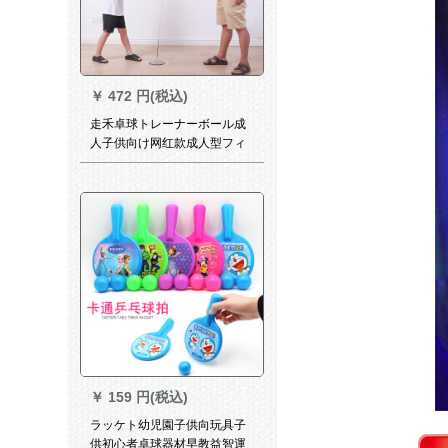
￥
472 円(税込)
走禾卓球トレーナーボール成
人子供向け网红款成人型フィ
ットネス器材
￥
159 円(税込)
ラッケト幼児園子供向玩具子
供初心者卓球器材早教益智運