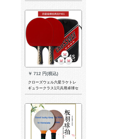
￥
712 円(税込)
クローズウェル六星ラケトレ
ギュラークラス1只兵用卓球セ
ンス401 4星ラケト2本