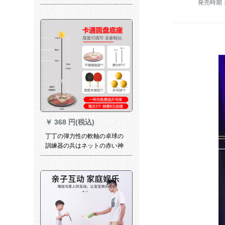
発売時期：
の逆ゴムY 2060 Sグリップを
したものです。
￥
368 円(税込)
丁丁の弾力性の軟軸の卓球の
訓練器の兵はネットの赤い神
の器を訓練してから供給しま
す。近視防止の室内のおもち
ゃの家庭用【ステンレス】ナ
タクの高さは家族の金を調節
することができます。