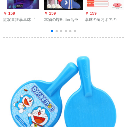
￥ 159
￥ 159
￥ 159
￥
紅双喜狂暴卓球ゴム
本物の蝶Butterflyラッ
卓球の练习ボアのト
ム3/狂暴2尼奥H 3/普
ピングは単4星級の初
レーナーニンガーの
狂3/狂暴3
心者の訓練完成品で
弾力性の软軸は自动
す。両面テ-プ付の卓
的に帰ってきてシン
球板402长柄の横撮り
グペーアの娯楽を弾
＋景品です。
きます。大人向けの
フィットをそのまま
持ちます。