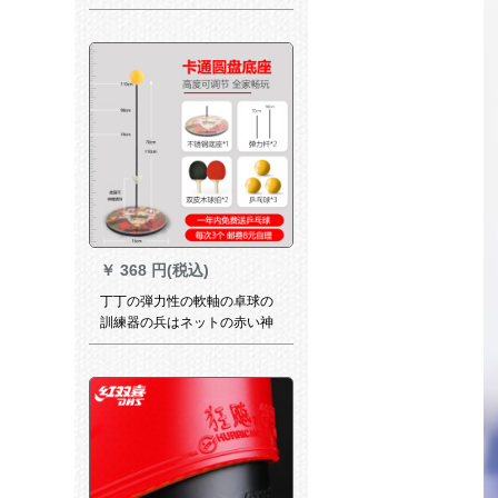
の兵浜卓球ラッケトを二枚に
して六星を立てた。プロで
す。
￥
368 円(税込)
丁丁の弾力性の軟軸の卓球の
訓練器の兵はネットの赤い神
の器を訓練してから供給しま
す。近視防止の室内のおもち
ゃの家庭用【ステンレス】ナ
タクの高さは家族の金を調節
することができます。