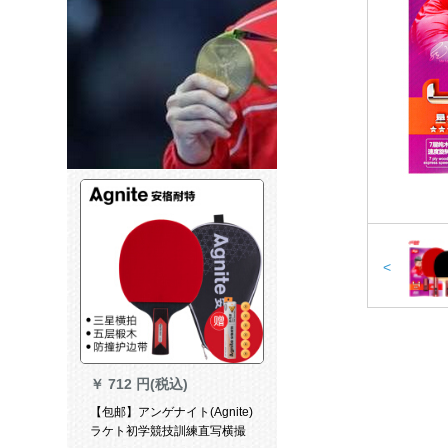
<
￥
712 円(税込)
【包邮】アンゲナイト(Agnite)
ラケト初学競技訓練直写横撮