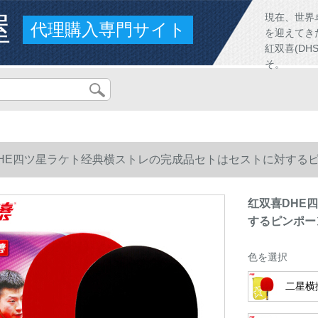
屋
現在、世界
代理購入専門サイト
を迎えてき
紅双喜(D
そ。
HE四ツ星ラケト经典横ストレの完成品セトはセストに対する
红双喜DHE
するピンポー
色を選択
二星横