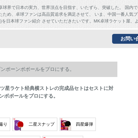
卓球界で日本の実力、世界頂点を目指す、いたずら、突破した。 国内で
たため、卓球ファンは高品質追求を満足させて、 いま、中国一番人気ブ
HS)を日本球ファン紹介 させていただきたいです。MK卓球ラケット屋、
お問い
ピンポーンボボールをプロにする。
四ツ星ラケト经典横ストレの完成品セトはセストに対
ンボボールをプロにする。
撮り
二星スナップ
四星爆弾