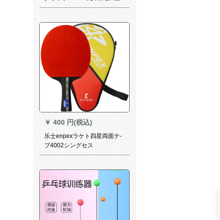
攻撃用シェク型贈呈セト+ボワ
ール
￥
400 円(税込)
乐士enpexラケト四星両面テ-
プ4002シングセス