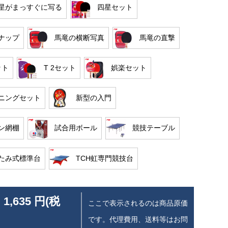
星がまっすぐに写る
四星セット
ナップ
馬竜の横断写真
馬竜の直撃
ット
T 2セット
娯楽セット
ニングセット
新型の入門
ン網棚
試合用ボール
競技テーブル
たみ式標準台
TCH虹専門競技台
 1,635 円(税
ここで表示されるのは商品原価
です。代理費用、送料等はお問