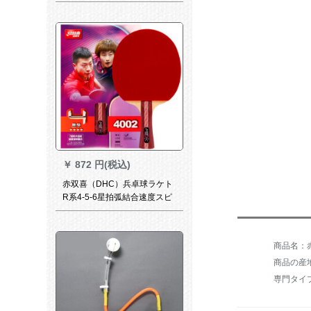
り一眼レフ両面反膠アローク
リークスピリットF 323
￥
872 円(税込)
赤双喜（DHC）兵卓球ラケト
R系4-5-6星拍弧結合速度スピ
リット·ドナ·ク7階純木総合攻
防R 4002枚/四星横撮り/双反
膠
商品名：
商品の産
専門タイ