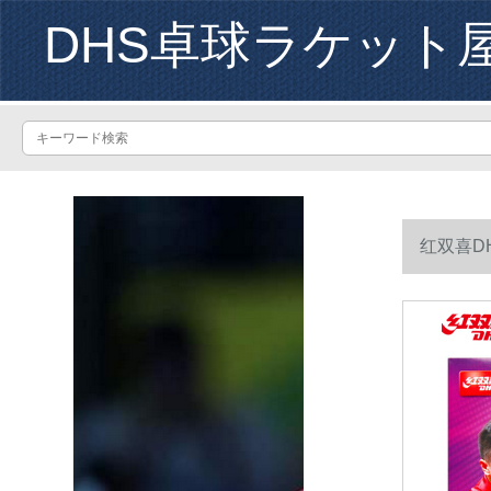
DHS卓球ラケット
红双喜D