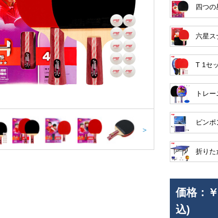
四つの
六星ス
T 1セ
トレー
ピンポ
>
折りた
価格：
￥
込)