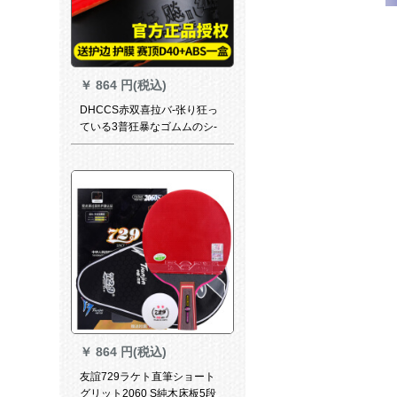
￥
864 円(税込)
DHCCS赤双喜拉バ-张り狂っ
ている3普狂暴なゴムムのシ-
リングが狂暴です。3普狂暴で
す。3普狂暴です。
￥
864 円(税込)
友誼729ラケト直筆ショート
グリット2060 S純木床板5段