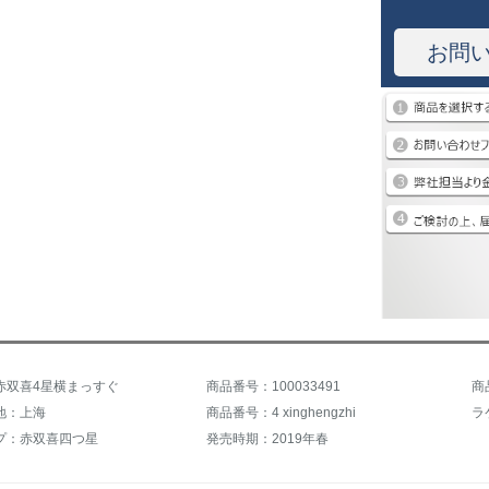
お問
赤双喜4星横まっすぐ
商品番号：100033491
商
地：上海
商品番号：4 xinghengzhi
ラ
プ：赤双喜四つ星
発売時期：2019年春