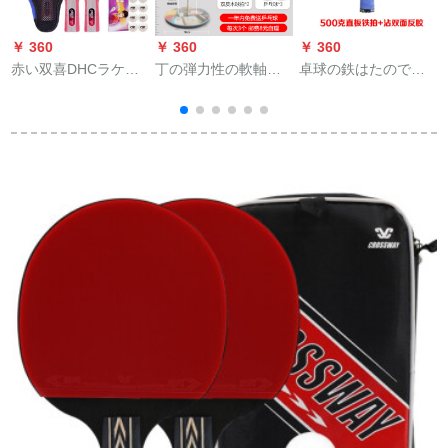
￥ 360
￥ 360
￥ 360
￥
赤い双喜DHCラケト
丁の弾力性の軟軸の
卓球の鉄はたので
蝶
の星の卓球の板は単
卓球の訓練器の兵
す。訓練します。ス
にたたた娯楽を学习
は、ネットの赤い神
ティンレスのラケト
します。両面のゴムT
の器を訓練してか
をして、レールケト
1002/1006をたたた
ら、供給します。近
の金属をしたて、重
たたてててから横に
視防止の室内のおも
いラッケトをした
摘んでセツの卓球の
ちゃんの家庭用【ス
て、MSY 500グラム
星を付けます。
タレンレス】大きな
の直撮りをします。
口のサーの高さは家
族の金を調節するこ
とです。