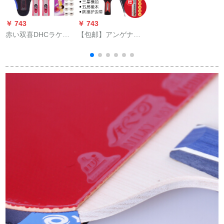
ン完成品T 1002横撮
り+T 1006直球（卓球
￥ 743
￥ 743
￥
10個+拍）をセットし
赤い双喜DHCラケト
【包邮】アンゲナイ
ます。
の星の卓球の板は単
ト(Agnite)ラケト初学
にたたた娯楽を学习
競技訓練直写横撮り
します。両面のゴムT
一眼レフ両面反膠ア
1002/1006をたたた
ロークリークスピリ
たたてててから横に
ットF 323
摘んでセツの卓球の
星を付けます。