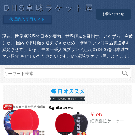
DHS卓球ラケット屋
お問い合わせ
代理購入専門サイト
現在、世界卓球界で日本の実力、世界頂点を目指す、いたずら、突破
した。 国内で卓球熱を迎えてきたため、卓球ファンは高品質追求を
満足させて、 いま、中国一番人気ブランド紅双喜(DHS)を日本球フ
ァン紹介 させていただきたいです。MK卓球ラケット屋、ようこそ。
￥ 743
紅双喜拉ケトツーシ
ョット2つ星の学生の
初心者の子供向けパ