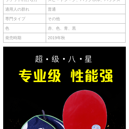
適用人の群れ
普通
専門タイプ
その他
色
赤、色、青、黒
発売時期
2019年秋