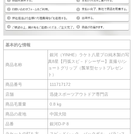
基本的な情報
銀河（YINHE）ラケト八星プロ純木製の写
真8星【円弧スピ－ドシーザー】直撮り/シ
商品名称
ョートグリップ（瓢箪型セットプレゼン
ト）
商品番号
111717172
店舗
迅捷スポーツアウトドア専門店
商品毛重量
0.8 kg
商品の産地
中国大陸
品番
銀河D-P 8
ラケットの打ち方
スピ－ドシ－ク、バックボル、バランス