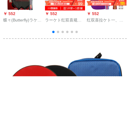
￥ 552
￥ 552
￥ 552
￥
蝶々(Butterfly)ラケト
ラーケト红双喜规格
红双喜拉ケト一、四
三星横つまみTBC
品は初心者向けのツ
星の卓球ラケト様の
302両面テープ制造ボ
ッコミコーナー2本入
完成品は直接に初心
ンネット型完成品シ
のIII型スト2本で10球
者を対象にしたもの
ングルスセパレート
＋1セットをプロシュ
です。王卓球の横撮
ートします。
り4星卓球の横撮りは
T 2星ずと横です。