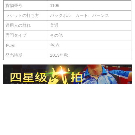
貨物番号
1106
ラケットの打ち方
バックボル、カート、バーンス
適用人の群れ
普通
専門タイプ
その他
色:赤
色:赤
発売時期
2019年秋