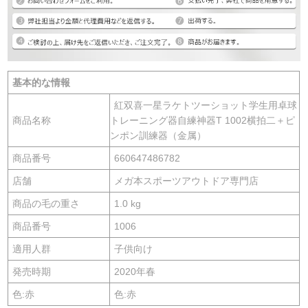
基本的な情報
紅双喜一星ラケトツーショット学生用卓球
商品名称
トレーニング器自練神器T 1002横拍二＋ピ
ンポン訓練器（金属）
商品番号
660647486782
店舗
メガ本スポーツアウトドア専門店
商品の毛の重さ
1.0 kg
商品番号
1006
適用人群
子供向け
発売時期
2020年春
色:赤
色:赤