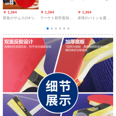
￥ 1,264
￥ 1,264
￥ 1,264
￥
双鱼のサムスの4つの
ラーケト初学直拍
卓球のバトンを遮っ
星の5つの星のラケト
BOLL赤黒炭素単拍
て栅を决めてLOGO
の初心者は试合の専
pp-jiホール卓球ラケ
を注文して厚さを上
门の兵を训练してい
ト1波尔9.8カーボン
げる。
ます。両面のゴムを
ライト直写1本
反対にします。