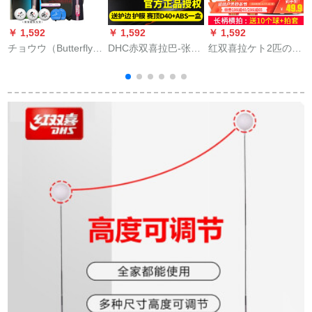
￥ 1,592
￥ 1,592
￥ 1,592
￥
チョウウ（Butterfly）
DHC赤双喜拉巴-张り
红双喜拉ケト2匹の卓
ラケトサム3星卓球ボ
狂っている3普狂暴な
球の完成品は双写初
ードの完成品はTBC
ゴムムのシ-リングが
心子を撮影して、卓
チョウの王をしたこ
狂暴です。3普狂暴で
球ラクトの兵用ラッ
とです。単拍の初心
す。3飞び返す3卓球
ケトの规格品に直接
り
者娯楽は二重の逆ゴ
のテ-ププの粘着力の
横つまみppq娯楽娯楽
ムです。三星TBC
シン-リング【普狂】-
の2横撮りを提供しま
302をたたたたましで
赤の2.15のニュー普
す。
す。直接に短い柄を
狂-40度-送试合のテ
一つつまむ。
ーパ10粒