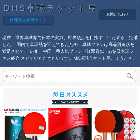
DHS卓球ラケット屋
お問い合わせ
代理購入専門サイト
現在、世界卓球界で日本の実力、世界頂点を目指す、いたずら、突破
した。 国内で卓球熱を迎えてきたため、卓球ファンは高品質追求を
満足させて、 いま、中国一番人気ブランド紅双喜(DHS)を日本球フ
ァン紹介 させていただきたいです。MK卓球ラケット屋、ようこそ。