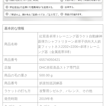
基本的な情報
紅双喜卓球トレーニング器ラケト自動練神
器弾力シャフトリターン卓球子供向大人娯
商品名称
楽フィットネス2202+2206+卓球トレーニ
ング器（金属底帯3球）
商品番号
65574050421
店舗
DHC赤双喜晶ストア専門店
商品の毛の重さ
500.00 g
商品番号
娯楽拍送訓練器
ラケットの打ち方
攻撃用シゼルク、バレンス、その他
発売時期
2019年冬