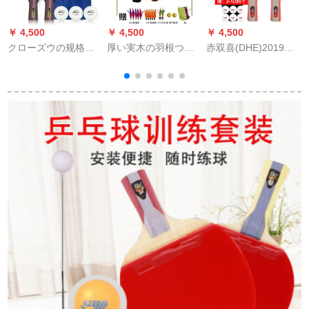
￥ 4,500
￥ 4,500
￥ 4,500
￥
クローズウの规格品
厚い実木の羽根つき
赤双喜(DHE)2019新
の卓球の完成品はダ
のラッケは厚いで
品T型ラッケト
ブルショットの2匹の
す。ミリーのオーク
初心者の卓球ラッピ
の表面の三毛のラケ
ングをした2本の诘め
トは赤いです。
物をしたまま、3つの
ボア+セレブをしてい
ます。