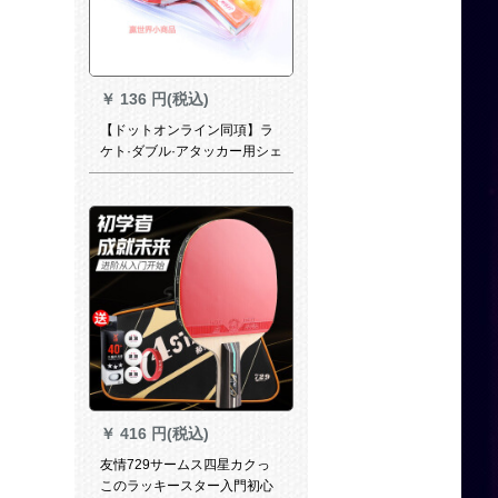
￥
136 円(税込)
【ドットオンライン同項】ラ
ケト·ダブル·アタッカー用シェ
型初心者学生用娯楽兵卓球ラ
ケトの横撮りスト2冊で3009
ラットを入れます。
￥
416 円(税込)
友情729サームス四星カクっ
このラッキースター入門初心