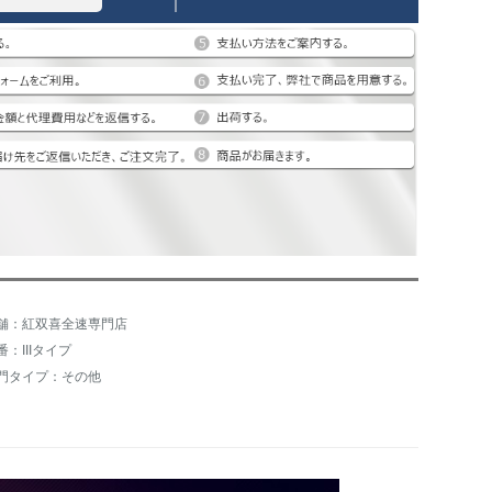
舗：紅双喜全速専門店
番：IIIタイプ
門タイプ：その他