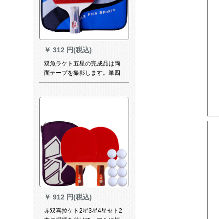
￥
312 円(税込)
双魚ラケト五星の完成品は両
面テープを撮影します。単四
星四星の直筆／短柄（四角写
真のセトを贈呈する。）
￥
912 円(税込)
赤双喜拉ケト2星3星4星セト2