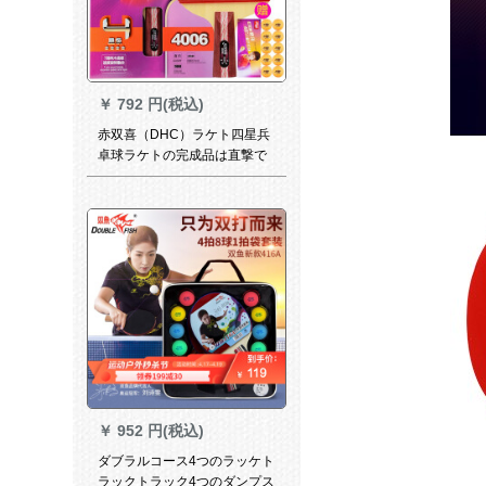
￥
792 円(税込)
赤双喜（DHC）ラケト四星兵
卓球ラケトの完成品は直撃で
す。初心者の暴レート坊王の
横撮り4星卓球シングは4つ星
4006の両面にゴムが付いてい
ます。
￥
952 円(税込)
ダブラルコース4つのラッケト
ラックトラック4つのダンプス