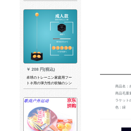
卓球の完成品の双反ゴムのラ
ッケを単に1つの正逆ゴムTBC
403-（横撮り）の长い柄を立
てました。
￥
208 円(税込)
卓球のトレーニン家庭用フー
トネ用の弾力性の软轴のシン
商品名：赤
グはボレーの利器を训练しま
商品毛重量：
す。
色：緑