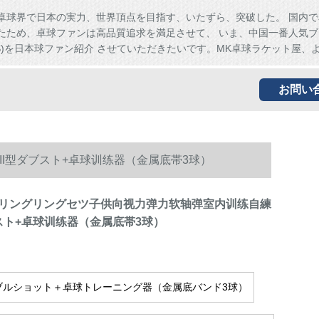
卓球界で日本の実力、世界頂点を目指す、いたずら、突破した。 国内で
たため、卓球ファンは高品質追求を満足させて、 いま、中国一番人気ブ
HS)を日本球ファン紹介 させていただきたいです。MK卓球ラケット屋、
お問い
I型ダブスト+卓球训练器（金属底帯3球）
リングリングセツ子供向视力弹力软轴弹室内训练自練
ブスト+卓球训练器（金属底帯3球）
ダブルショット＋卓球トレーニング器（金属底バンド3球）