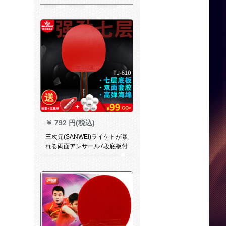
者の卓球の完成品は両面のゴ
ムをしたものです。1匹の兵の
ラップをした卓球をした4星
（短い柄）をしたものです。
￥
792 円(税込)
三次元(SANWEI)ライケトが暴
れる両面アンサール7段底板付
きセストT 610(アンパン
付)610直写*1