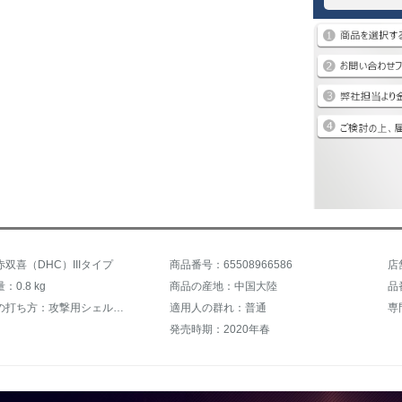
双喜（DHC）IIIタイプ
商品番号：65508966586
店
0.8 kg
商品の産地：中国大陸
品
ラケットの打ち方：攻撃用シェルク、守備用シェルク、バランス
適用人の群れ：普通
専
発売時期：2020年春