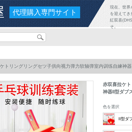
屋
現在、世界
代理購入専門サイト
を迎えてき
紅双喜(D
そ。
ケトリングリングセツ子供向视力弹力软轴弹室内训练自練神器I
赤双喜拉ケト
神器II型ダ
色を選択
II型