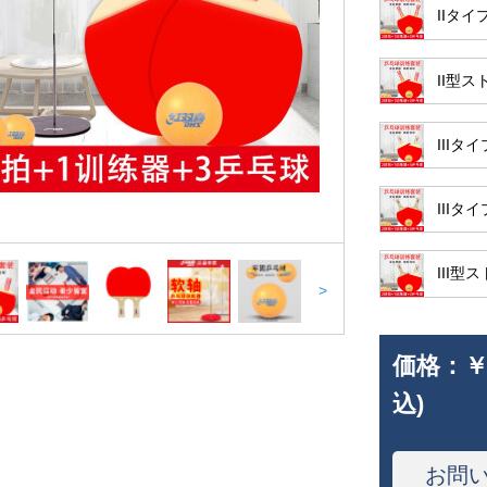
IIタ
II型
III
III
III
>
価格：
￥
込)
お問