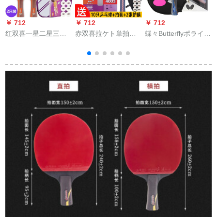
￥ 712
￥ 712
￥ 712
￥
红双喜一星二星三星
赤双喜拉ケト単拍四
蝶々Butterflyポライト
ラケトは、学生の初
星狂奔4星学生子供向
3000-両面アンサンブ
心者を入れて、猛ス
け初心者直横横长ゴ
ル全能型高弹ラッケ
ピードで王兵パンを
ム兵パン完成品拍R
ト。
二本横取りします。
4003横拍（両面长逆
ゴム）送10球+セット
+2膜