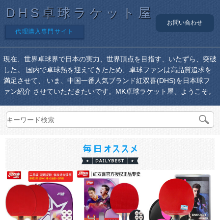
DHS卓球ラケット屋
お問い合わせ
代理購入専門サイト
現在、世界卓球界で日本の実力、世界頂点を目指す、いたずら、突破
した。 国内で卓球熱を迎えてきたため、卓球ファンは高品質追求を
満足させて、 いま、中国一番人気ブランド紅双喜(DHS)を日本球フ
ァン紹介 させていただきたいです。MK卓球ラケット屋、ようこそ。