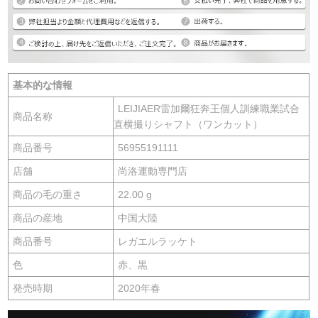
基本的な情報
LEIJIAER雷加爾狂奔王個人訓練職業試合
商品名称
直横撮りシャフト（ワンカット）
商品番号
56955191111
店舗
尚洛運動専門店
商品の毛の重さ
22.00 g
商品の産地
中国大陸
商品番号
レガエルラッケト
色
赤、黒
発売時期
2020年春