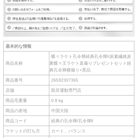
基本的な情報
蝶々ラケト孔令輝経典孔令輝II炭素繊維炭
商品名称
素蝶々王ラケト直撮りプレゼントセット経
典孔令輝横撮り+景品
商品番号
26592307365
店舗
凱菲運動専門店
商品毛重量
0.8 kg
商品の産地
中国大陸
商品コード
経典の孔令輝/孔令輝ll
ラケットの打ち方
カート、バランス