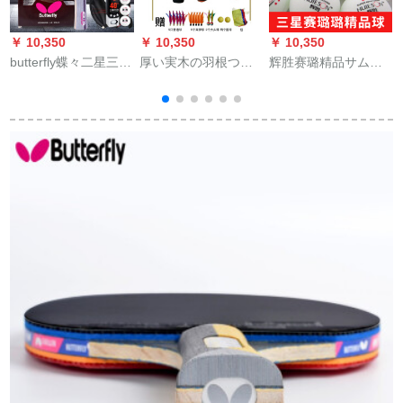
￥ 10,350
￥ 10,350
￥ 10,350
￥
butterfly蝶々二星三星
厚い実木の羽根つき
辉胜赛璐精品サムス
ラケト2星3星卓球製
のラッケは厚いで
は、卓球館のサーブ
品初心者用卓球ラケ
す。ミリーのオーク
ーマシンを訓練し
トはTBC 301の長柄/
の表面の三毛のラケ
て、多くのボライル
シ
横つまみ【両面テー
トは赤いです。
をトラーグします。
ピング】