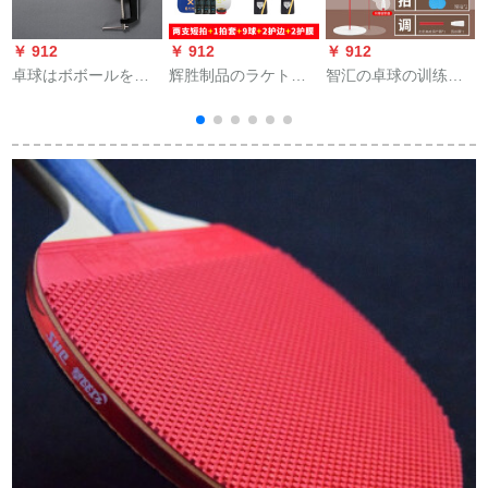
￥ 912
￥ 912
￥ 912
￥
卓球はボボールを練
辉胜制品のラケト五
智汇の卓球の训练器
三
習してから器のサバ
星二本と兵卓球ラケ
の卓球は専门を训练
イバルの手法の動作
トを入れた初心者の
してから、専门の子
を練習して定型化し
兵浜卓球ラッケトを
を训练して付けま
セ
ます。
二枚立てて6星をプロ
す。自动的に地面に
ン
シュートします。
付けることを供给し
ます。大人は振動の
音を調節することが
できます。