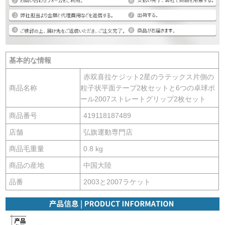
基本的な情報
赤双喜拉ケジット2星のラテックス片側の
商品名称
粒子状平面テープ2枚セットと6つの卓球ボ
ール2007ストレートグリップ2枚セット
商品番号
419118187489
店舗
弘旗運動専門店
商品毛重量
0.8 kg
商品の産地
中国大陸
品番
2003と2007ラケット