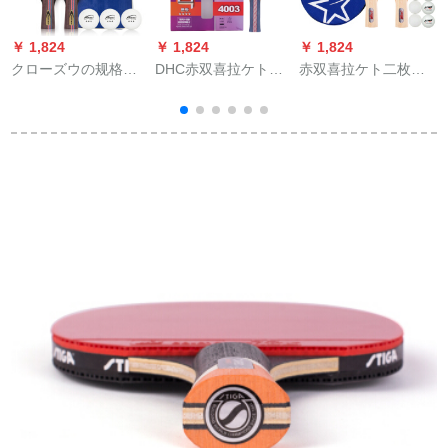
￥ 1,824
￥ 1,824
￥ 1,824
￥
クローズウの规格品
DHC赤双喜拉ケトR
赤双喜拉ケト二枚の
の卓球の完成品はダ
シリズ四星ラケト保
セバトとピンポーン
ブルショットの2匹の
証規格品は卓球ボア
ボアの両面テープを
初心者の卓球ラッピ
赤双喜四星ラケトR
二本にします。
ングをした2本の诘め
4003ストレットを一
物をしたまま、3つの
箱にプロシュートし
ボア+セレブをしてい
ます。
ます。