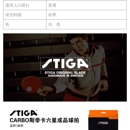
適用人の群れ
普通
発売時期
前季
色
赤、黒