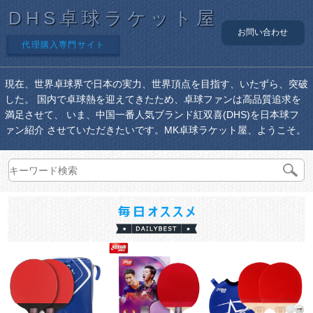
DHS卓球ラケット屋
お問い合わせ
代理購入専門サイト
現在、世界卓球界で日本の実力、世界頂点を目指す、いたずら、突破
した。 国内で卓球熱を迎えてきたため、卓球ファンは高品質追求を
満足させて、 いま、中国一番人気ブランド紅双喜(DHS)を日本球フ
ァン紹介 させていただきたいです。MK卓球ラケット屋、ようこそ。