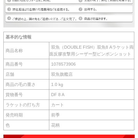
基本的な情報
双魚（DOUBLE FISH）双魚8 Aラケット両
商品名称
面反膠攻撃用シーザー型ピンポンショット
商品番号
1078573906
店舗
双魚旗艦店
商品の毛の重さ
1.0 kg
貨物番号
DF 8 A
ラケットの打ち方
カート
発売時期
前季
色
花柄