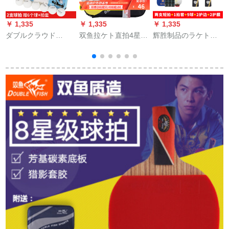
￥ 1,335
￥ 1,335
￥ 1,335
￥
ダブルクラウド
双鱼拉ケト直拍4星5
辉胜制品のラケト五
（shugyun）ラケト
星6星ラケト5 D-E両
星二本と兵卓球ラケ
三星初心者普及型ダ
面アンチブル
トを入れた初心者の
ブルラッケジット2面
兵浜卓球ラッケトを
リフレジット2冊+ボ
二枚立てて6星をプロ
ア1箱
シュートします。