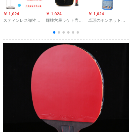
￥ 1,024
￥ 1,024
￥ 1,024
￥
スティンレス弹性软
辉胜六星ラケト専门
卓球のボンネットを
軸卓球训练器シング
トレーニング両面反
拾う器は伸縮してネ
グ神器练球子プロシ
胶鶏手羽木卓球対ppq
ットの標準の金の
ュート家族乐享楽版
ラッケトの长柄を横
2103平均サズを拾
にした。
う。