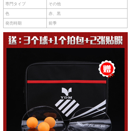
専門タイプ
その他
色
赤、黒
発売時期
前季