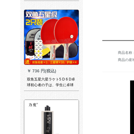
り一眼レフ両面反膠アローク
リークスピリットF 323
商品名称：お
商品の産
￥
736 円(税込)
双鱼五星六星ラケト5 D 6 D卓
球初心者の子は、学生に卓球
ラッケトを练习します。2枚の
卓球ラッケをセトして、5 Dを
サジダします。