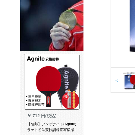
<
￥
712 円(税込)
【包邮】アンゲナイト(Agnite)
ラケト初学競技訓練直写横撮