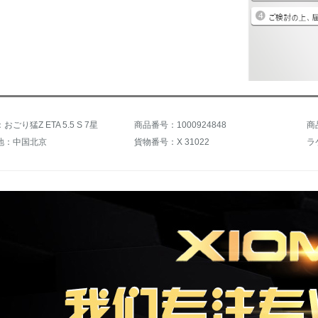
ごり猛Z ETA 5.5 S 7星
商品番号：1000924848
商
地：中国北京
貨物番号：X 31022