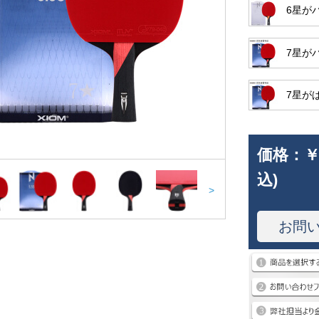
6星が
7星が
7星が
価格：
￥
込)
>
お問