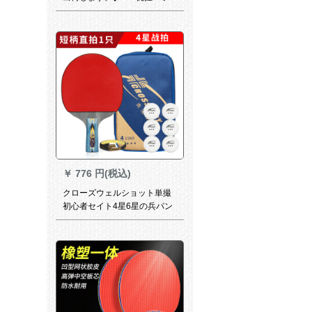
ララストは初心者の学生に卓
球の完成品を2本撮ります。
【横撮り1冊＋ストレット1冊
＋卓球3冊】
￥
776 円(税込)
クローズウェルショット単撮
初心者セイト4星6星の兵パン
を直角にした。4つの星を入れ
て直角に撮り取ります。1本は
セクトに+6つのボブを送る。