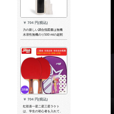
￥
704 円(税込)
力の新しい調合指図書は無機
水溶性無機のり500 mlの超靭
ゴム層500 mlの無機引継ぎ剤
を提示します。
￥
704 円(税込)
红双喜一星二星三星ラケト
は、学生の初心者を入れて、