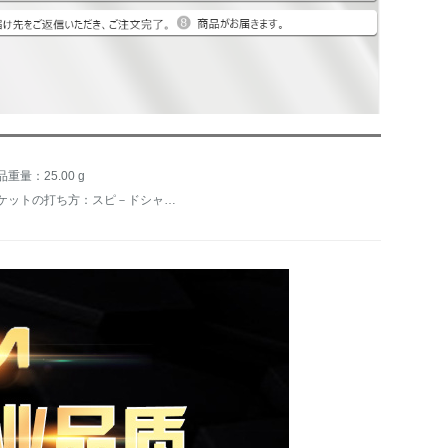
品重量：25.00 g
ラケットの打ち方：スピ－ドシャー、バックボル、攻撃用シェ－ク、バランス