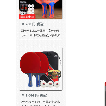
￥
768 円(税込)
双鱼V 3ゴム一体室内室外のラ
ッケト卓球の完成品は2枚のダ
ブルラケトを入られて2枚のセ
トを摘む。
￥
1,064 円(税込)
2つのラケトの三つ星の完成品