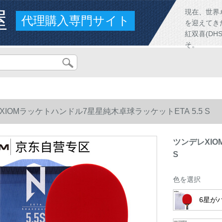
屋
現在、世界
代理購入専門サイト
を迎えてき
紅双喜(D
そ。
XIOMラッケトハンドル7星星純木卓球ラッケットETA 5.5 S
ツンデレXIO
S
色を選択
6星が