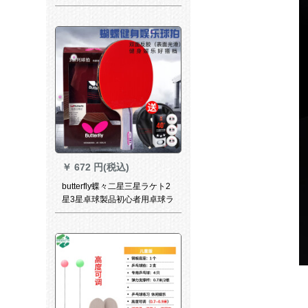
猛スピードで王兵パンを二本
横取りします。
￥
672 円(税込)
butterfly蝶々二星三星ラケト2
星3星卓球製品初心者用卓球ラ
ケトはTBC 301の長柄/横つま
み【両面テーピング】