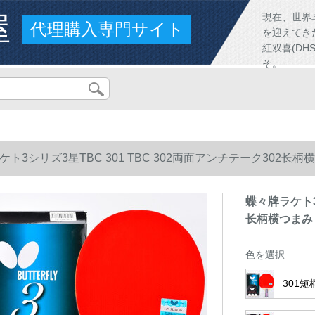
屋
現在、世界
代理購入専門サイト
を迎えてき
紅双喜(D
そ。
ケト3シリズ3星TBC 301 TBC 302両面アンチテーク302
蝶々牌ラケト3シ
长柄横つまみ
色を選択
301