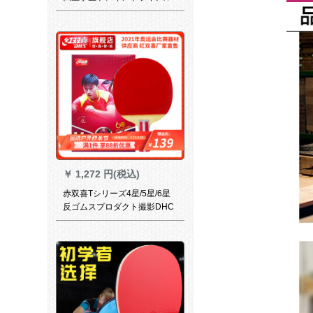
攻撃用のシーベルトザリング
リングリングの両面テープの
短い柄で、长い柄をそのまま
にした、パンリングリングを
した。
￥
1,272 円(税込)
赤双喜Tシリーズ4星/5星/6星
反ゴムスプロダクト撮影DHC
スポットライトT 4006両面テ
ープ