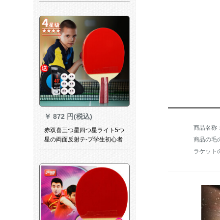
制ラッケト両面テップスカー
ドドシーザーベース
￥
872 円(税込)
赤双喜三つ星四つ星ライト5つ
星の両面反射テ-プ学生初心者
商品の毛の
入门フティネット完成品の写
真は4つ星の直球4006【両面
テ-プ】を撮ります。