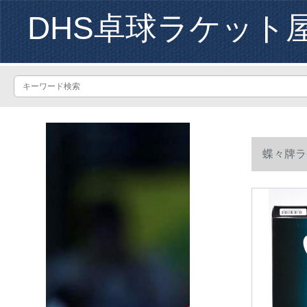
DHS卓球ラケット
蝶々牌ラ