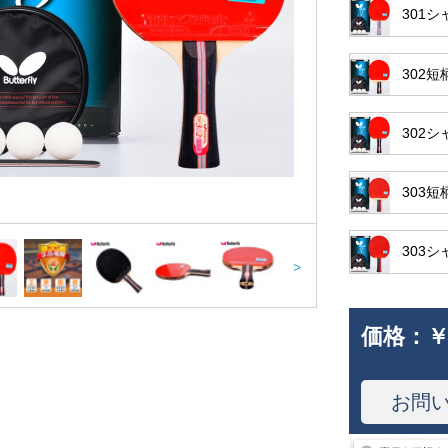
301
302
302
303
303
>
価格：
￥
お問