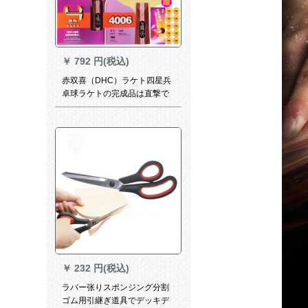
￥
792 円(税込)
赤双喜（DHC）ラケト四星兵
卓球ラケトの完成品は直撃で
す。初心者の暴レート坊王の
横撮り4星卓球シングは4つ星
4006の両面にゴムが付いてい
ます。
￥
232 円(税込)
ラバー张りスポンジング分割
ゴム用引継ぎ道具でデッキデ