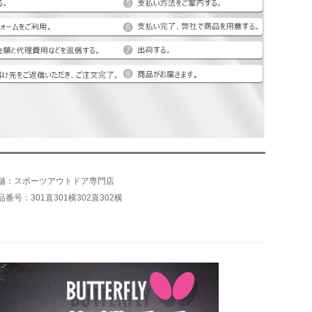
舗：スポーツアウトドア専門店
品番号：301直301横302直302横