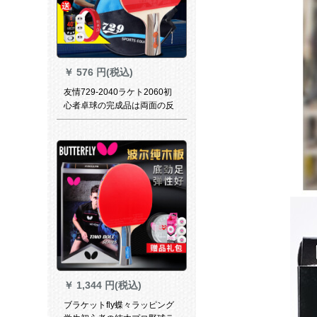
￥
576 円(税込)
友情729-2040ラケト2060初
心者卓球の完成品は両面の反
ゴムスピ-ドシ—ザの円周型シ
ングルス2060直写(短い柄)1本
を撮ります。
￥
1,344 円(税込)
ブラケットfly蝶々ラッピング