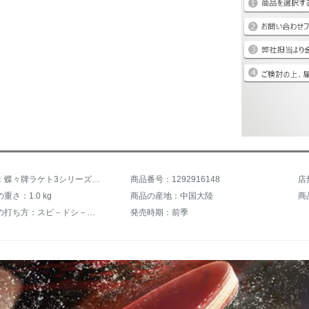
商品名称：蝶々牌ラケト3シリーズ3星TBC 301 TBC 302両面アンチテーク302長柄横撮りプロテクター+3つの卓球ボール+磨き棒+セット
商品番号：1292916148
店
重さ：1.0 kg
商品の産地：中国大陸
商
ラケットの打ち方：スピ－ドシ－ク、バックボル
発売時期：前季