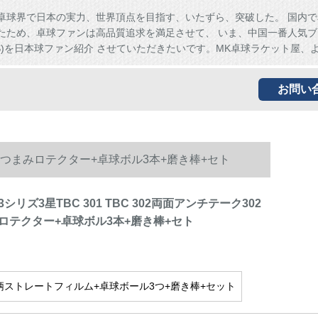
卓球界で日本の実力、世界頂点を目指す、いたずら、突破した。 国内で
たため、卓球ファンは高品質追求を満足させて、 いま、中国一番人気ブ
HS)を日本球ファン紹介 させていただきたいです。MK卓球ラケット屋、
お問い
长柄横つまみロテクター+卓球ボル3本+磨き棒+セト
リズ3星TBC 301 TBC 302両面アンチテーク302
ロテクター+卓球ボル3本+磨き棒+セト
短柄ストレートフィルム+卓球ボール3つ+磨き棒+セット