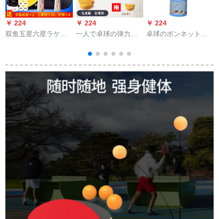
￥ 224
￥ 224
￥ 224
￥
双鱼五星六星ラケト5
一人で卓球の弾力性
卓球のボンネットを
D 6 D卓球初心者の子
の软轴の卓球の训练
拾う器は伸縮してネ
は、学生に卓球ラッ
器をしていますか？
ットの標準の金の
ケトを练习します。2
神器のシングルの自
2103平均サズを拾
枚の卓球ラッケをセ
练子か？卓球のおも
う。
王
トして、5 Dをサジダ
ちゃんの家庭用のフ
します。
ィジットに提供しま
す。