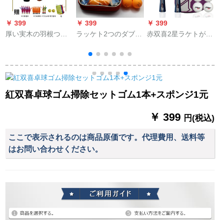
￥ 399
￥ 399
￥ 399
￥
厚い実木の羽根つき
ラッケト2つのダブロ
赤双喜2星ラケトが二
のラッケは厚いで
ックの完成品を入れ
本の両面テープを横
す。ミリーのオーク
て、学生8160ダブの
取りします。
の表面の三毛のラケ
横撮り+12球+バッキ
タ
トは赤いです。
ングを拾う。
紅双喜卓球ゴム掃除セットゴム1本+スポンジ1元
￥ 399
円(税込)
ここで表示されるのは商品原価です。代理費用、送料等
はお問い合わせください。