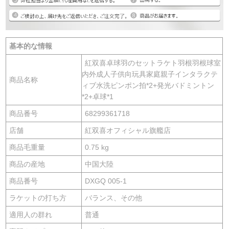
基本的な情報
紅双喜卓球羽のセットラケト羽根羽根球室
内外成人子供向玩具家庭親子インタラクテ
商品名称
ィブ水洗ピンポン拍*2+発光バドミントン
*2+卓球*1
商品番号
68299361718
店舗
紅双喜オフィシャル旗艦店
商品毛重量
0.75 kg
商品の産地
中国大陸
商品番号
DXGQ 005-1
ラケットの打ち方
バランス、その他
適用人の群れ
普通