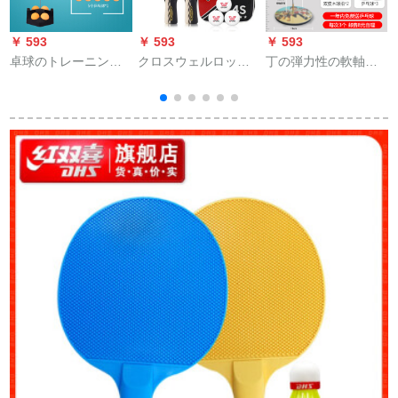
￥ 593
￥ 593
￥ 593
￥
卓球のトレーニン家
クロスウェルロック
丁の弾力性の軟軸の
庭用フートネ用の弾
三星のダブルシショ
卓球の訓練器の兵
力性の软轴のシング
ット五星六星シング
は、ネットの赤い神
はボレーの利器を训
ルス攻撃用シーベル
の器を訓練してか
练します。
トの直横撮り両面テ
ら、供給します。近
ートP 401;4星/2本セ
視防止室内のおもち
イト/短柄直筆13本の
ゃんの家庭用【ステ
ボアをプロシュート
ィンレス】ワンワン
します。
チームの高さは家族
の金を調節します。