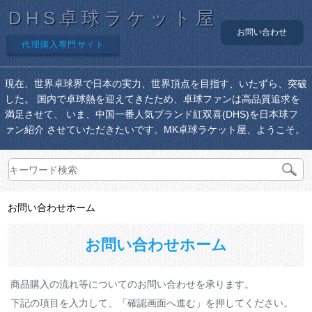
DHS卓球ラケット屋
お問い合わせ
代理購入専門サイト
現在、世界卓球界で日本の実力、世界頂点を目指す、いたずら、突破
した。 国内で卓球熱を迎えてきたため、卓球ファンは高品質追求を
満足させて、 いま、中国一番人気ブランド紅双喜(DHS)を日本球フ
ァン紹介 させていただきたいです。MK卓球ラケット屋、ようこそ。
お問い合わせホーム
お問い合わせホーム
商品購入の流れ等についてのお問い合わせを承ります。
下記の項目を入力して、「確認画面へ進む」を押してください。