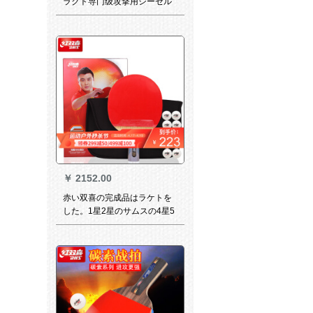
ラクト専门级攻撃用シーゼル
ク型六星CARBON炭素2面テ-
プ6星プロピル直板短柄
￥
2152.00
赤い双喜の完成品はラケトを
した。1星2星のサムスの4星5
星6星のチャリントで攻撃しま
す。ジェック型の両面の逆接
着剤で横撮りします。