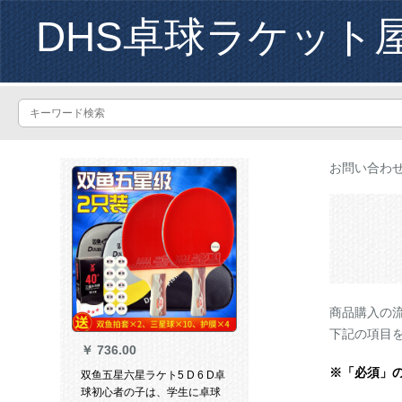
DHS卓球ラケット
お問い合わ
商品購入の
下記の項目
￥
736.00
※「必須」
双鱼五星六星ラケト5 D 6 D卓
球初心者の子は、学生に卓球