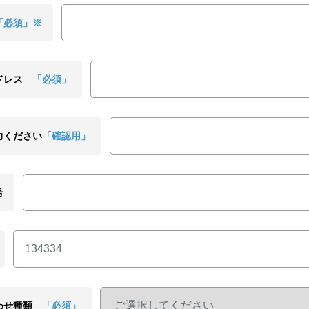
「必須」※
ドレス
「必須」
力ください
「確認用」
号
わせ種類
「必須」