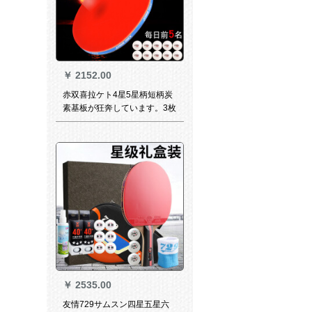
￥
2152.00
赤双喜拉ケト4星5星柄短柄炭
素基板が狂奔しています。3枚
の両面テスト総合型炭素5星短
柄のストレートです。
￥
2535.00
友情729サムスン四星五星六