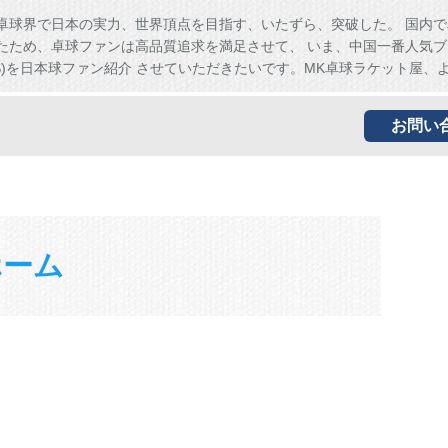
卓球界で日本の実力、世界頂点を目指す、いたずら、突破した。 国内で
たため、卓球ファンは高品質追求を満足させて、 いま、中国一番人気ブ
HS)を日本球ファン紹介 させていただきたいです。MK卓球ラケット屋、
お問い
ホーム