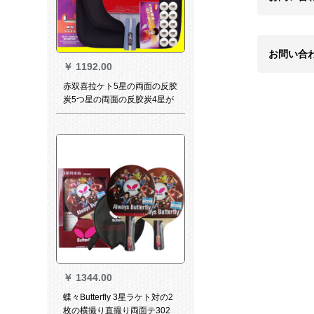
お問い合
￥
1192.00
赤双喜拉ケト5星の両面の反胶
炭5つ星の両面の反胶炭4星が
狂暴に走り、ゴムの完成品ラ
ケト4006 C炭素直拍+10球+保
护膜+保护辺
￥
1344.00
蝶々Butterfly 3星ラケト対の2
枚の横撮り直撮り両面テ302