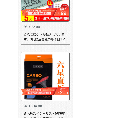
￥
792.00
赤双喜拉ケトが狂奔していま
す。3反胶皮普狂の厚さは2.2
mm、硬さは39度です。赤い
のは一枚で10个の星に送られ
ます。
￥
1984.00
STIGAスペシャリスト5星6星