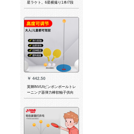
星ラケト。6星横撮り1本/7段
の纯木です。
￥
442.50
英輝INVUIピンポンボールトレ
ーニング器弾力棒软軸子供向
け成人用室内シングル娯楽フ
ィットネスラッピングトレー
ニング器材