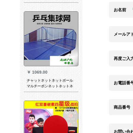
ラッケトを练习します。2枚の
卓球ラッケをセトして、5 Dを
お名前
サジダします。
メールア
再度ご入
￥
1069.00
チャットネットネットボール
お電話番
マルチーボンネットネットネ
ットネットキャットの収集収
集ネットネット9
商品番号
お問い合