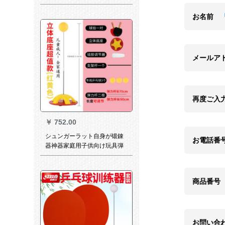
面テープを学生に向けてテー
リングリングリングリングし
お名前
てみました。
メールア
再度ご入
￥
752.00
シュンガーラット自身が锻錬
お電話番
器神器家庭用子供向け玩具弾
力軟軸卓球トリニコン立体座
超価値モデル赤黄色
商品番号
お問い合