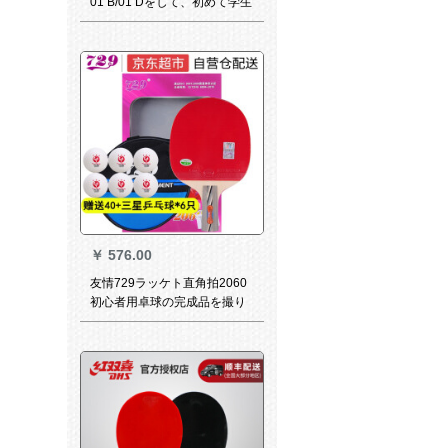
01 B/01 Dをして、初めて学生
を训练して、ギャラクシーの
横撮りを练习します。
￥
576.00
友情729ラッケト直角拍2060
初心者用卓球の完成品を撮り
ます。