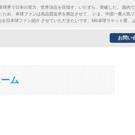
卓球界で日本の実力、世界頂点を目指す、いたずら、突破した。 国内で
たため、卓球ファンは高品質追求を満足させて、 いま、中国一番人気ブ
HS)を日本球ファン紹介 させていただきたいです。MK卓球ラケット屋、
お問い
ホーム