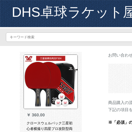
DHS卓球ラケット
お問い合わ
商品購入の
下記の項目
￥
360.00
※「必須」
クロースウェルバック三星初
心者横撮り四星プロ攻防型両