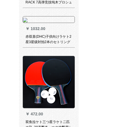
RACK 7高弹竞技纯木プロシュ
ート纯手作黒檀5段（初学配
置）横撮り/长柄送りセット
￥
1032.00
赤双喜(DHC)子供向けラケト2
星3星级対拍2本のセトリング
2本のセトリング・ラッケト2
枚のセト2本のセトリング。
￥
472.00
双鱼拉ケト三つ星ラケト二匹