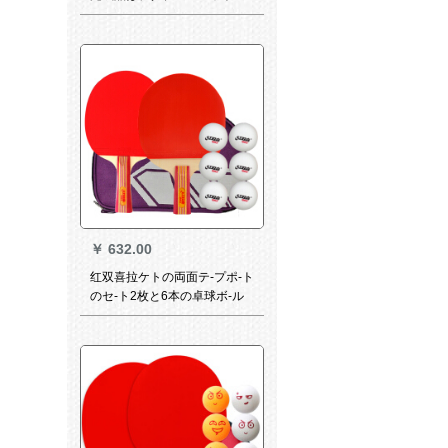
匹の初心者の卓球ラッケル
（进级项）をした直后に2本の
たて、3ボラ+をプロシュート
します。
￥
632.00
红双喜拉ケトの両面テ-プポ-ト
のセ-ト2枚と6本の卓球ボ-ル
とセ-トの横撮り1本をダブ-ル
します。