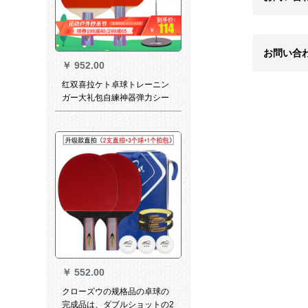
お問い合
￥
952.00
红双喜拉ケト卓球トレーニン
ガー大礼包自練神器弹力シー
ザーダブルショット初学子用
ラッケト正品直角拍ppq I型と
横に1赤双喜金属トリニコガー
を送ります。
￥
552.00
クローズウの规格品の卓球の
完成品は、ダブルショットの2