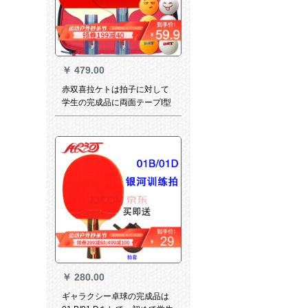
￥
479.00
赤双喜拉ケトは拍子に対して
学生の完成品に両面テープI型
をたたきます。直写は1本+横
撮り1本です。（セット+10球
を送ります。）
￥
280.00
ギャラクシー卓球の完成品は