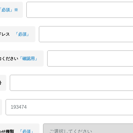
「必須」※
ドレス
「必須」
力ください
「確認用」
号
わせ種類
「必須」