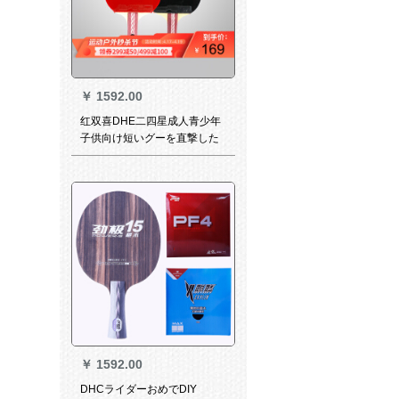
￥
1592.00
红双喜DHE二四星成人青少年
子供向け短いグーを直撃した
初心者学生2星3星4星逆ゴム
卓球は4002グリプ+4002グリ
ット+卓球10个をプロシュー
トにします。
￥
1592.00
DHCライダーおめでDIY